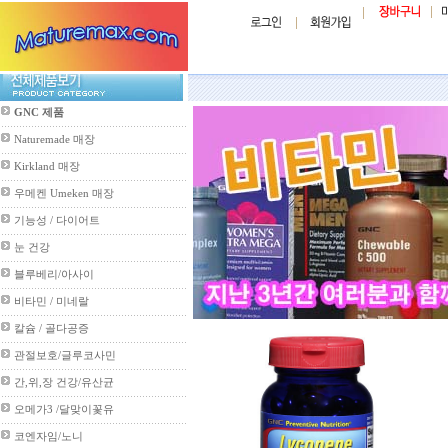
GNC 제품
Naturemade 매장
Kirkland 매장
우메켄 Umeken 매장
기능성 / 다이어트
눈 건강
블루베리/아사이
비타민 / 미네랄
칼슘 / 골다공증
관절보호/글루코사민
간,위,장 건강/유산균
오메가3 /달맞이꽃유
코엔자임/노니