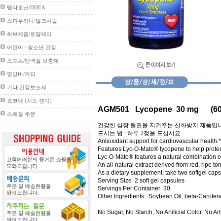
멜라토닌/DHEA
스피루리나/밀크시슬
허브제품/로얄제리
어린이 / 청소년 건강
스포츠/단백질 보충제
영양바/커피
기타 건강보조제
쵸코렛 (시스 캔디)
AGM501
Lycopene
30 mg
(6
스페셜 주문
건강한 심장 혈관을 지켜주는 산화방지 제품입
드시는 법
:
하루
2
정을 드십시요
.
Antioxidant support for cardiovascular health.*
Features Lyc-O-Mato® lycopene to help protec
Lyc-O-Mato® features a natural combination of
An all-natural extract derived from red, ripe t
As a dietary supplement, take two softgel caps
Serving Size
2 soft gel capsules
Servings Per Container
30
Other Ingredients:
Soybean Oil, beta-Carotene
No Sugar, No Starch, No Artificial Color, No A