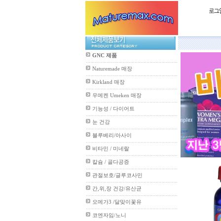
GNC 제품
Naturemade 매장
Kirkland 매장
우메켄 Umeken 매장
기능성 / 다이어트
눈 건강
블루베리/아사이
비타민 / 미네랄
칼슘 / 골다공증
관절보호/글루코사민
간,위,장 건강/유산균
오메가3 /달맞이꽃유
코엔자임/노니