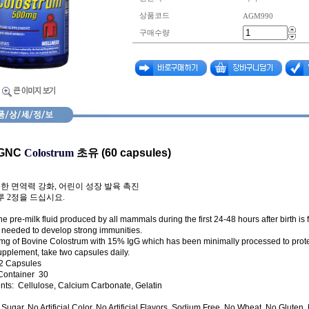
상품코드
AGM990
구매수량
GNC
Colostrum
초유
(60 capsules)
대한 면역력 강화
,
어린이 성장 발육 촉진
루
2
정을 드십시요
.
he pre-milk fluid produced by all mammals during the first 24-48 hours after birth is 
s needed to develop strong immunities.
mg of Bovine Colostrum with 15% IgG which has been minimally processed to prote
upplement, take two capsules daily.
 Capsules
Container
30
ents:
Cellulose, Calcium Carbonate, Gelatin
Sugar, No Artificial Color, No Artificial Flavors, Sodium Free, No Wheat, No Gluten