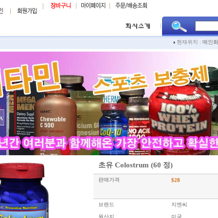
현재위치 :
메인
초유 Colostrum (60 정)
판매가격
$
28
브랜드
지엔씨
원산지
미국