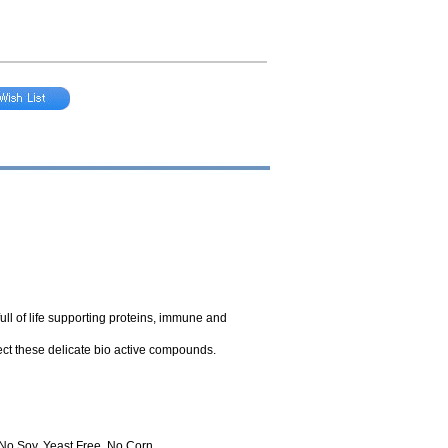
full of life supporting proteins, immune and
ct these delicate bio active compounds.
, No Soy, Yeast Free, No Corn