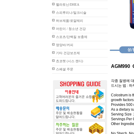
멜라토닌/DHEA
스피루리나/밀크시슬
허브제품/로얄제리
어린이 / 청소년 건강
스포츠/단백질 보충제
영양바/커피
기타 건강보조제
쵸코렛 (시스 캔디)
AGM990
스페셜 주문
각종 질병에 
드시는 법
:
하
Colostrum is t
growth factor
Provides 500 
As a dietary s
Serving Size
2
Servings Per 
Other Ingredi
No Starch, No 