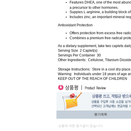
Features DHEA, one of the most abund
a precursor to other hormones.
Suppies L-arginine, a building block of
Includes zinc, an important mineral req
Antioxidant Protection
Offers protection from excess free radi
Combines a premium free radical protec
As a dietary supplement, take two caplets daily
Serving Size 2 Caplet(s)
Servings Per Container 30
Other Ingredients: Cellulose, Titanium Dioxid
Storage Instructions: Store in a cool dry place
Warning: Individuals under 18 years of age are
KEEP OUT OF THE REACH OF CHILDREN
평가제목
상품에 대한 평가글이 없습니다.