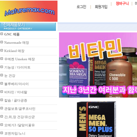
GNC 제품
Naturemade 매장
Kirkland 매장
우메켄 Umeken 매장
기능성 / 다이어트
눈 건강
블루베리/아사이
비타민 / 미네랄
칼슘 / 골다공증
관절보호/글루코사민
간,위,장 건강/유산균
오메가3 /달맞이꽃유
코엔자임/노니