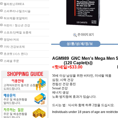
멜라토닌/DHEA
스피루리나/밀크시슬
허브제품/로얄제리
어린이 / 청소년 건강
스포츠/단백질 보충제
영양바/커피
기타 건강보조제
쵸코렛 (시스 캔디)
AGM989
GNC
Men's Mega Men 
스페셜 주문
(
120 Caplet(s))
<핫세일>$33.00
PRICE :
50
세 이상 남성을 위한 비타민
,
미네랄 제품
심장
,
시력 건강
전립선 건강 증진
Sexual
건강
에너지 생성
노화 방지등에 효과가 있습니다
.
드시는 법
:
식사와 함께 하루
2
정을 드십시요
.
Individuals under 18 years of age are restrict