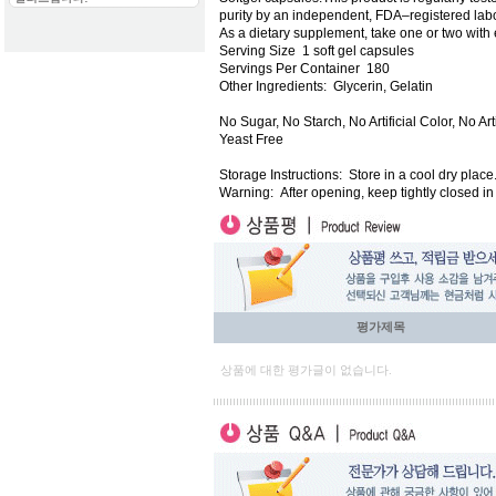
purity by an independent, FDA–registered labo
As a dietary supplement, take one or two with
Serving Size
1 soft gel capsules
Servings Per Container
180
Other Ingredients:
Glycerin, Gelatin
No Sugar, No Starch, No Artificial Color, No A
Yeast Free
Storage Instructions:
Store in a cool dry place
Warning:
After opening, keep tightly closed in 
평가제목
상품에 대한 평가글이 없습니다.