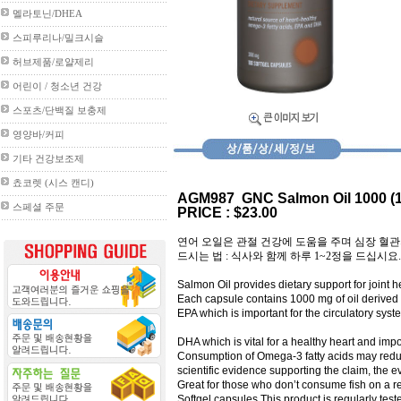
멜라토닌/DHEA
스피루리나/밀크시슬
허브제품/로얄제리
어린이 / 청소년 건강
스포츠/단백질 보충제
영양바/커피
기타 건강보조제
쵸코렛 (시스 캔디)
AGM987
GNC Salmon Oil 1000 (1
스페셜 주문
PRICE : $23.00
연어 오일은 관절 건강에 도움을 주며 심장 혈
드시는 법
:
식사와 함께 하루
1~2
정을 드십시요
.
Salmon Oil provides dietary support for joint
Each capsule contains 1000 mg of oil derived 
EPA
which is important for the circulatory syst
DHA
which is vital for a healthy heart and impo
Consumption of Omega-3 fatty acids may reduce
scientific evidence supporting the claim, the e
Great for those who don’t consume fish on a re
Softgel capsules.This product is regularly test