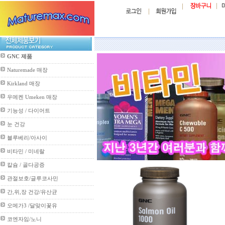
GNC 제품
Naturemade 매장
Kirkland 매장
우메켄 Umeken 매장
기능성 / 다이어트
눈 건강
블루베리/아사이
비타민 / 미네랄
칼슘 / 골다공증
관절보호/글루코사민
간,위,장 건강/유산균
오메가3 /달맞이꽃유
코엔자임/노니